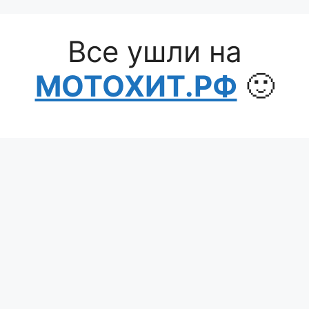
Перейти
к
Все ушли на
содержимому
МОТОХИТ.РФ
🙂